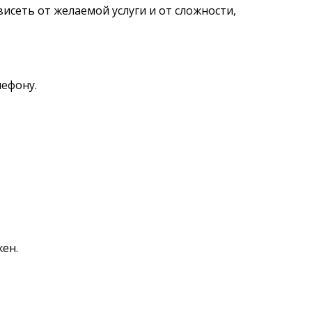
исеть от желаемой услуги и от сложности,
лефону.
жен.