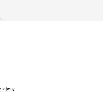
а.
елефону.